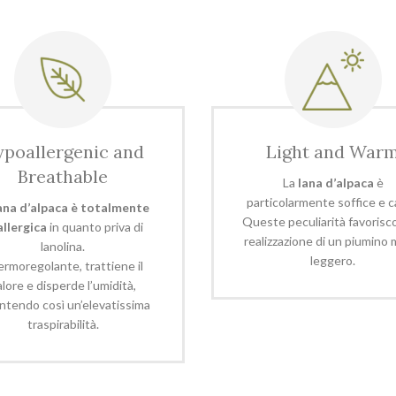
poallergenic and
Light and War
Breathable
La
lana d’alpaca
è
particolarmente soffice e c
lana d’alpaca è totalmente
Queste peculiarità favorisc
allergica
in quanto priva di
realizzazione di un piumino 
lanolina.
leggero.
ermoregolante, trattiene il
alore e disperde l’umidità,
ntendo così un’elevatissima
traspirabilità.