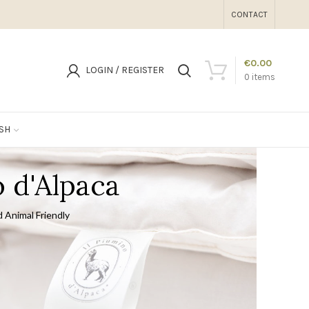
CONTACT
€
0.00
LOGIN / REGISTER
0
items
SH
o d'Alpaca
d Animal Friendly