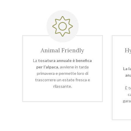
Animal Friendly
Hy
La
tosatura annuale è benefica
per l’alpaca
, avviene in tarda
La 
primavera e permette loro di
an
trascorrere un estate fresca e
rilassante.
È t
c
gara