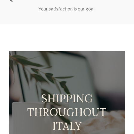
Your satisfaction is our goal.
SHIPPING
THROUGHOUT
ITALY