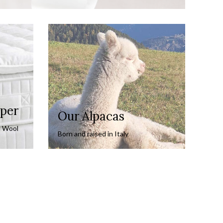
per
Our Alpacas
 Wool
Born and raised in Italy